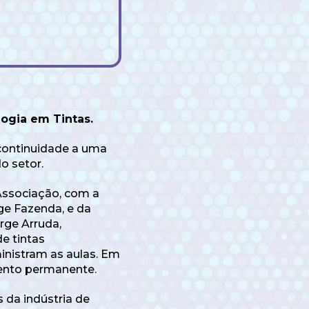
ogia em Tintas.
 continuidade a uma
o setor.
 Associação, com a
ge Fazenda, e da
rge Arruda,
e tintas
inistram as aulas. Em
mento permanente.
 da indústria de