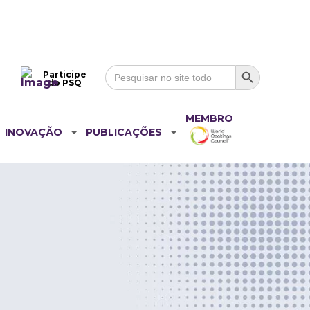
Search Button
Search
Participe
for:
do PSQ
MEMBRO
INOVAÇÃO
PUBLICAÇÕES