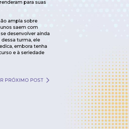
prenderam para suas
isão ampla sobre
 alunos saem com
 se desenvolver ainda
 dessa turma, ele
dedica, embora tenha
 curso e à seriedade
R PRÓXIMO POST