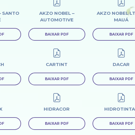
– SANTO
AKZO NOBEL –
AKZO NOBEL LT
É
AUTOMOTIVE
MAUÁ
DF
BAIXAR PDF
BAIXAR PDF
CH
CARTINT
DACAR
DF
BAIXAR PDF
BAIXAR PDF
X
HIDRACOR
HIDROTINTA
DF
BAIXAR PDF
BAIXAR PDF