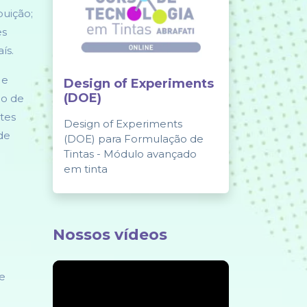
buição;
es
ís.
 e
Design of Experiments
(DOE)
ão de
tes
Design of Experiments
de
(DOE) para Formulação de
Tintas - Módulo avançado
em tinta
Nossos vídeos
 e