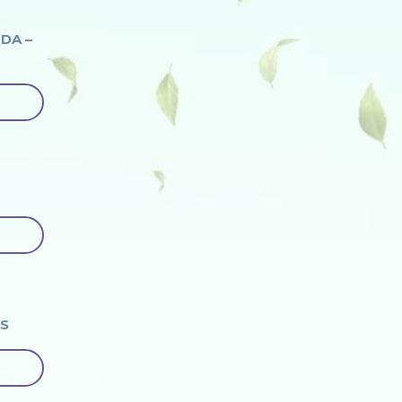
DA –
S