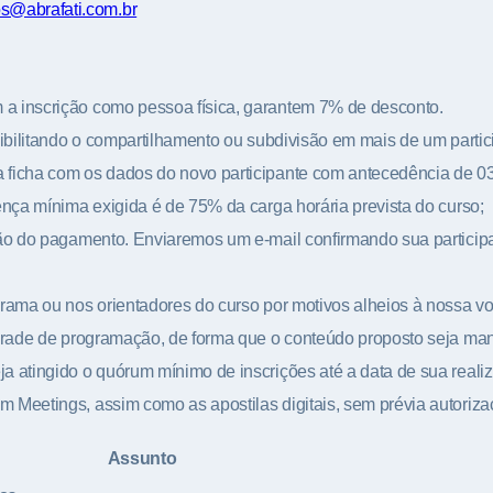
s@abrafati.com.br
 a inscrição como pessoa física, garantem 7% de desconto.
sibilitando o compartilhamento ou subdivisão em mais de um partic
 ficha com os dados do novo participante com antecedência de 03 
ença mínima exigida é de 75% da carga horária prevista do curso;
ação do pagamento. Enviaremos um e-mail confirmando sua particip
grama ou nos orientadores do curso por motivos alheios à nossa vo
 grade de programação, de forma que o conteúdo proposto seja man
a atingido o quórum mínimo de inscrições até a data de sua realiz
m Meetings, assim como as apostilas digitais, sem prévia autori
Assunto