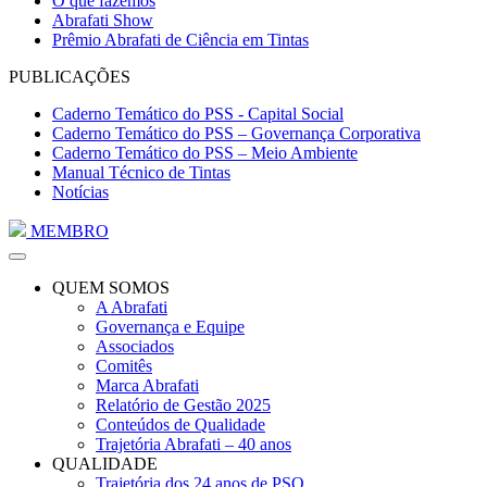
O que fazemos
Abrafati Show
Prêmio Abrafati de Ciência em Tintas
PUBLICAÇÕES
Caderno Temático do PSS - Capital Social
Caderno Temático do PSS – Governança Corporativa
Caderno Temático do PSS – Meio Ambiente
Manual Técnico de Tintas
Notícias
MEMBRO
QUEM SOMOS
A Abrafati
Governança e Equipe
Associados
Comitês
Marca Abrafati
Relatório de Gestão 2025
Conteúdos de Qualidade
Trajetória Abrafati – 40 anos
QUALIDADE
Trajetória dos 24 anos de PSQ