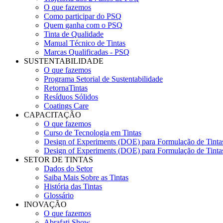
O que fazemos
Como participar do PSQ
Quem ganha com o PSQ
Tinta de Qualidade
Manual Técnico de Tintas
Marcas Qualificadas - PSQ
SUSTENTABILIDADE
O que fazemos
Programa Setorial de Sustentabilidade
RetornaTintas
Resíduos Sólidos
Coatings Care
CAPACITAÇÃO
O que fazemos
Curso de Tecnologia em Tintas
Design of Experiments (DOE) para Formulação de Tinta
Design of Experiments (DOE) para Formulação de Tinta
SETOR DE TINTAS
Dados do Setor
Saiba Mais Sobre as Tintas
História das Tintas
Glossário
INOVAÇÃO
O que fazemos
Abrafati Show