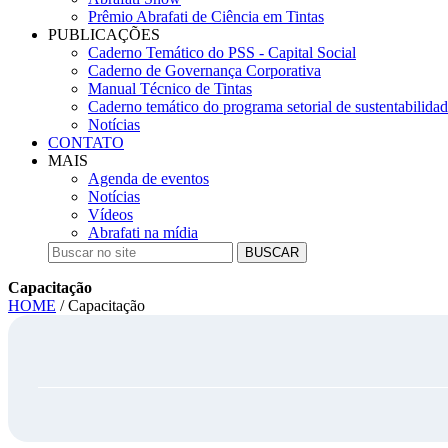
Prêmio Abrafati de Ciência em Tintas
PUBLICAÇÕES
Caderno Temático do PSS - Capital Social
Caderno de Governança Corporativa
Manual Técnico de Tintas
Caderno temático do programa setorial de sustentabilida
Notícias
CONTATO
MAIS
Agenda de eventos
Notícias
Vídeos
Abrafati na mídia
BUSCAR
Capacitação
HOME
/ Capacitação