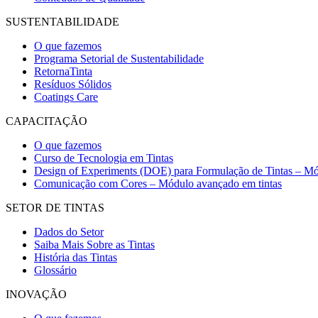
SUSTENTABILIDADE
O que fazemos
Programa Setorial de Sustentabilidade
RetornaTinta
Resíduos Sólidos
Coatings Care
CAPACITAÇÃO
O que fazemos
Curso de Tecnologia em Tintas
Design of Experiments (DOE) para Formulação de Tintas – Mó
Comunicação com Cores – Módulo avançado em tintas
SETOR DE TINTAS
Dados do Setor
Saiba Mais Sobre as Tintas
História das Tintas
Glossário
INOVAÇÃO