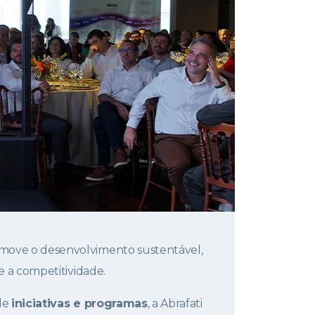
omove o desenvolvimento sustentável,
e a competitividade.
de
iniciativas e programas
, a Abrafati