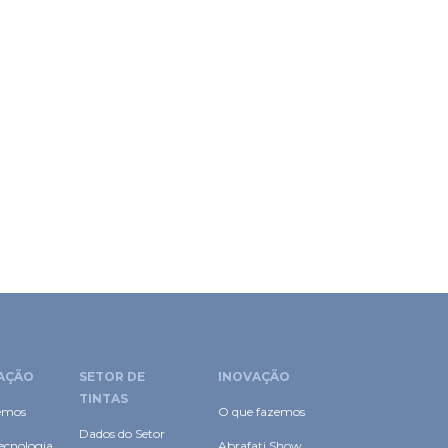
AÇÃO
SETOR DE
INOVAÇÃO
TINTAS
emos
O que fazemos
Dados do Setor
ecnologia
Abrafati Show