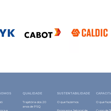
SOMOS
QUALIDADE
SUSTENTABILIDADE
CAPACIT
ti
Trajetória dos 20
O que fazemos
O que faz
anos de PSQ
nça e
Programa Setorial de
Curso de T