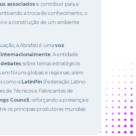
us associados
e contribuir para a
centivando a troca de conhecimento, o
co e a construção de um ambiente
uação, a Abrafati é uma
voz
 internacionalmente
. A entidade
e
debates
sobre temas estratégicos
as em fóruns globais e regionais, além
es como a
LatinPin
(Federação Latino-
es de Técnicos e Fabricantes de
ngs Council
, reforçando a presença e
ntre os principais produtores mundiais