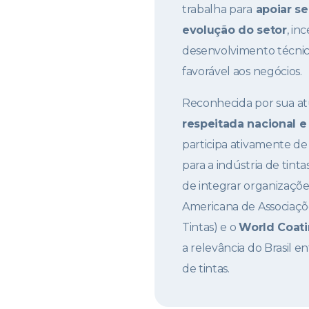
trabalha para
apoiar se
evolução do setor
, in
desenvolvimento técni
favorável aos negócios.
Reconhecida por sua at
respeitada nacional e
participa ativamente d
para a indústria de tint
de integrar organizaçõ
Americana de Associaçõ
Tintas) e o
World Coati
a relevância do Brasil e
de tintas.