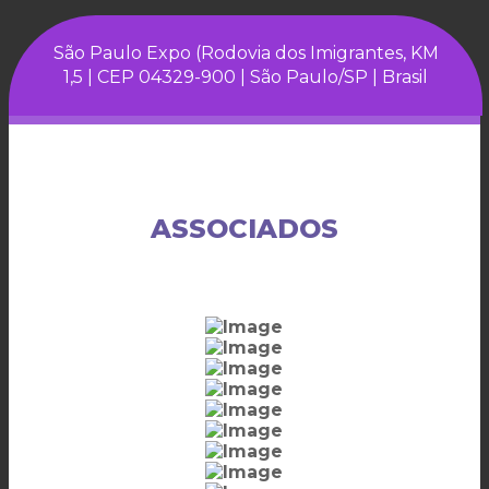
São Paulo Expo (Rodovia dos Imigrantes, KM
1,5 | CEP 04329-900 | São Paulo/SP | Brasil
ASSOCIADOS