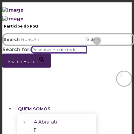
Participe do PSQ
Search
Submit
Clear
Search for:
Search Button
QUEM SOMOS
A Abrafati