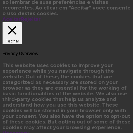
ao lembrar de suas preferências e visitas
recorrentes. Ao clicar em "Aceitar" você consente
o uso destes cookies.
Aceitar
Rejeitar
Fechar
Privacy Overview
This website uses cookies to improve your
experience while you navigate through the
website. Out of these, the cookies that are
categorized as necessary are stored on your
browser as they are essential for the working of
basic functionalities of the website. We also use
third-party cookies that help us analyze and
understand how you use this website. These
cookies will be stored in your browser only with
your consent. You also have the option to opt-out
of these cookies. But opting out of some of these
cookies may affect your browsing experience.