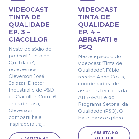
VIDEOCAST
VIDEOCAST
TINTA DE
TINTA DE
QUALIDADE –
QUALIDADE –
EP. 3 –
EP. 4 –
CIACOLLOR
ABRAFATI e
PSQ
Neste episódio do
podcast "Tinta de
Neste episódio do
Qualidade",
videocast "Tinta de
recebemos
Qualidade", Fábio
Cleverson José
recebe Anne Costa,
Salazar, Diretor
coordenadora de
Industrial e de P&D
assuntos técnicos da
da Ciacollor. Com 16
ABRAFATI e do
anos de casa,
Programa Setorial da
Cleverson
Qualidade (PSQ). O
compartilha a
bate-papo explora ...
inspiradora traj...
ASSISTA NO
YOUTUBE
ASSISTA NO