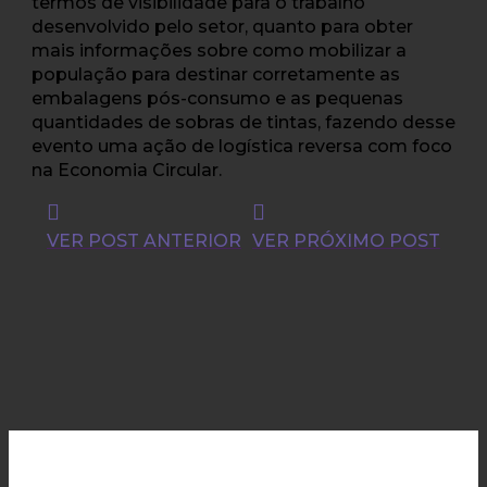
termos de visibilidade para o trabalho
desenvolvido pelo setor, quanto para obter
mais informações sobre como mobilizar a
população para destinar corretamente as
embalagens pós-consumo e as pequenas
quantidades de sobras de tintas, fazendo desse
evento uma ação de logística reversa com foco
na Economia Circular.
VER POST ANTERIOR
VER PRÓXIMO POST