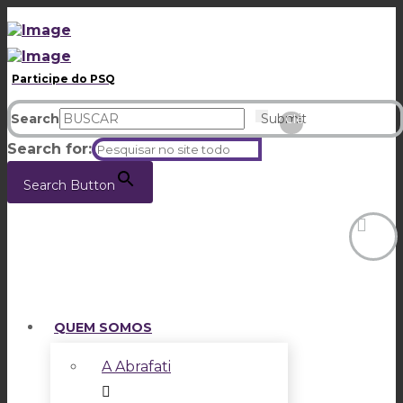
Participe do PSQ
Search
Submit
Clear
Search for:
Search Button
QUEM SOMOS
A Abrafati