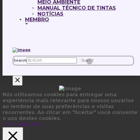
MEIO AMBIENTE
MANUAL TÉCNICO DE TINTAS
NOTÍCIAS
MEMBRO
Search
Submit
Clear
Nós utilizamos cookies para entregar uma
experiência mais relevante para nossos usuários
ao lembrar de suas preferências e visitas
recorrentes. Ao clicar em "Aceitar" você consente
o uso destes cookies.
Aceitar
Rejeitar