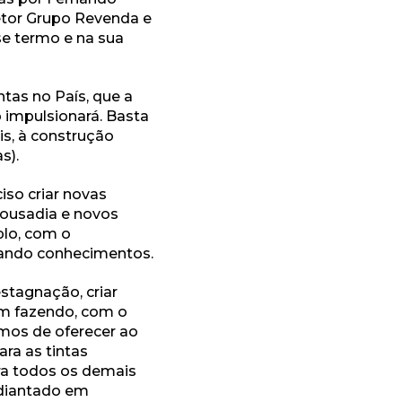
retor Grupo Revenda e
se termo e na sua
tas no País, que a
impulsionará. Basta
s, à construção
s).
iso criar novas
 ousadia e novos
plo, com o
ando conhecimentos.
estagnação, criar
m fazendo, com o
emos de oferecer ao
ra as tintas
ra todos os demais
adiantado em