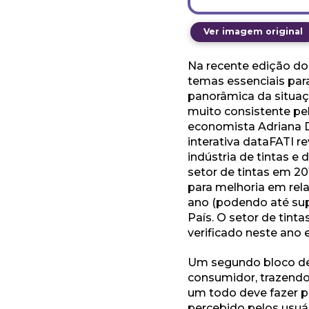
Ver imagem original
Na recente edição do 
temas essenciais par
panorâmica da situaç
muito consistente pel
economista Adriana D
interativa dataFATI r
indústria de tintas 
setor de tintas em 20
para melhoria em rel
ano (podendo até sup
País. O setor de tint
verificado neste ano e
Um segundo bloco de 
consumidor, trazend
um todo deve fazer pa
percebido pelos usuár