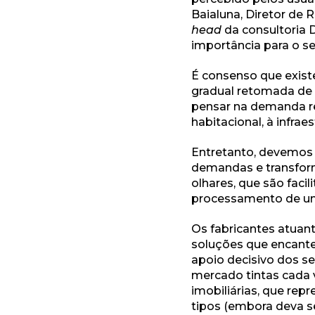
Baialuna, Diretor de 
head
da consultoria 
importância para o s
É consenso que exist
gradual retomada de 
pensar na demanda re
habitacional, à infra
Entretanto, devemos 
demandas e transforma
olhares, que são faci
processamento de um
Os fabricantes atuant
soluções que encant
apoio decisivo dos s
mercado tintas cada v
imobiliárias, que re
tipos (embora deva s