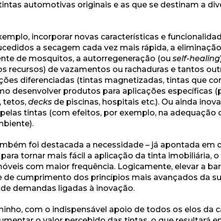
ntas automotivas originais e as que se destinam a div
exemplo, incorporar novas características e funcionalida
edidos a secagem cada vez mais rápida, a eliminação
lente de mosquitos, a autorregeneração (ou
self-healing
ros recursos) de vazamentos ou rachaduras e tantos ou
zações diferenciadas (tintas magnetizadas, tintas que co
omo desenvolver produtos para aplicações específicas (p
, tetos,
decks
de piscinas, hospitais etc.). Ou ainda ino
 pelas tintas (com efeitos, por exemplo, na adequação
biente).
ambém foi destacada a necessidade – já apontada em d
 para tornar mais fácil a aplicação da tinta imobiliária, 
imóveis com maior frequência. Logicamente, elevar a b
 e de cumprimento dos princípios mais avançados da su
 de demandas ligadas à inovação.
nho, com o indispensável apoio de todos os elos da 
umentar o valor percebido das tintas, o que resultará 