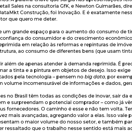
Retail Sales na consultoria GfK, e Newton Guimarães, di
DataMkt Construção, foi Inovação. E é exatamente nes
etor que quero me deter.
e um grande espaço para o aumento do consumo de tin
confiança do consumidor e do crescimento econômico 
primida em relação às reformas e repinturas de imóvei
estrutura, ao consumo de diferentes bens (que usam tinta
ir além de apenas atender à demanda reprimida. É prec
r a tinta e a pintura em objetos de desejo. Isso exige
litados pela tecnologia – pensem no
big data
, por exem
 volume incomensurável de informações e dados, ger
es no Brasil têm todas as condições de inovar, sair da 
em e surpreendam o potencial comprador – como já vê
eus fornecedores. O caminho é esse e não tem volta. T
ez mais avançadas, agregando valor a elas. Isso vale pa
presentam o maior volume do nosso setor, e também pa
er ressaltado que o trabalho nesse sentido está mais 