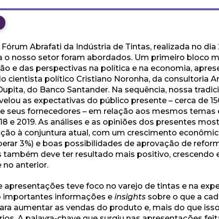
Fórum Abrafati da Indústria de Tintas, realizada no di
a o nosso setor foram abordados. Um primeiro bloco 
ão e das perspectivas na política e na economia, apre
o cientista político Cristiano Noronha, da consultoria A
upita, do Banco Santander. Na sequência, nossa tradic
evelou as expectativas do público presente – cerca de 1
e de seus fornecedores – em relação aos mesmos tema
18 e 2019. As análises e as opiniões dos presentes mo
ação à conjuntura atual, com um crescimento econômi
erar 3%) e boas possibilidades de aprovação de reform
as também deve ter resultado mais positivo, crescendo 
 no anterior.
apresentações teve foco no varejo de tintas e na expe
o importantes informações e
insights
sobre o que a cad
ra aumentar as vendas do produto e, mais do que isso, 
ios. A palavra-chave que surgiu nas apresentações fei