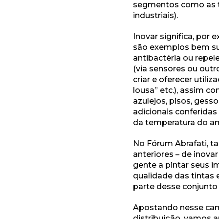
segmentos como as ti
industriais).
Inovar significa, por 
são exemplos bem suc
antibactéria ou repe
(via sensores ou out
criar e oferecer utili
lousa” etc.), assim c
azulejos, pisos, gesso
adicionais conferidas
da temperatura do am
No Fórum Abrafati, t
anteriores – de inovar
gente a pintar seus 
qualidade das tintas
parte desse conjunto
Apostando nesse cami
distribuição, vamos a