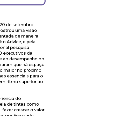
a 20 de setembro,
mostrou uma visão
sentada de maneira
rko Advice, e pela
ional pesquisa
50 executivos da
s e ao desempenho do
straram que há espaço
co maior no próximo
as essenciais para o
em ritmo superior ao
riência do
eia de tintas como
fazer crescer o valor
tas por Fernando