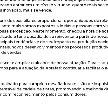
rcado entrar em um círculo virtuoso: quanto mais se ve
s inovação, mais se vende.
um de seus pilares proporcionar oportunidades de rel
anto mais somos expostos a ideias e pessoas com vis
ossa percepção. Neste momento, chegou a hora de fic
ado e ter a ousadia de se reinventar a partir de nova
cipais tendências e do seu impacto na produção nacio
tais, novos desenvolvimentos nos processos produtiv
 de vendas.
rescer e ampliar o alcance de nossa atuação. Para isso,
imos para a atuação da Abrafati: continuar a facilitar o
abalhado para cumprir a desafiadora missão de impuls
entável da cadeia de tintas, promovendo a melhoria d
or com reconhecimento pelos consumidores.
————————————————————————————