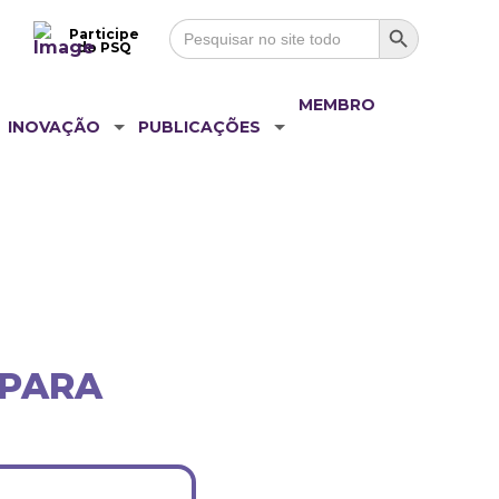
Search Button
Search
Participe
for:
do PSQ
MEMBRO
INOVAÇÃO
PUBLICAÇÕES
 PARA