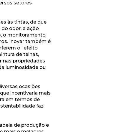
ersos setores
des às tintas, de que
 do odor, a ação
), o monitoramento
tros. Inovar também é
nferem o “efeito
intura de telhas,
var nas propriedades
 da luminosidade ou
iversas ocasiões
o que incentivaria mais
arra em termos de
stentabilidade faz
cadeia de produção e
em mais e melhores