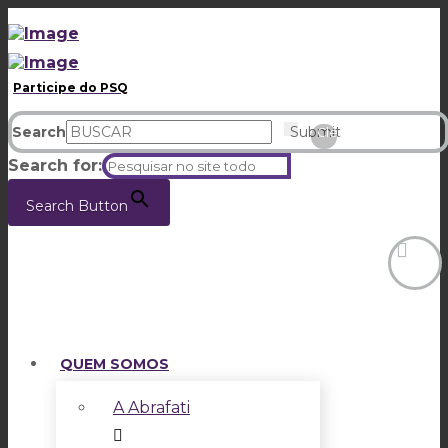
Participe do PSQ
Search
Submit
Clear
Search for:
Search Button
QUEM SOMOS
A Abrafati