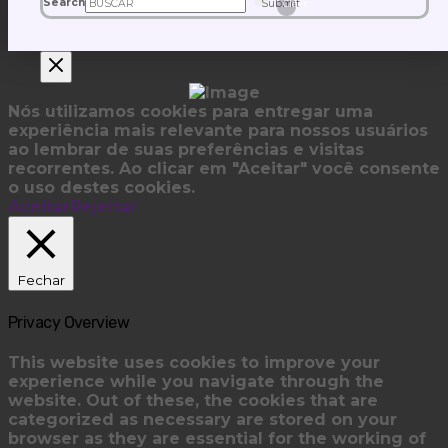
Search
Submit
Clear
Nós utilizamos cookies para entregar uma
experiência mais relevante para nossos usuários
ao lembrar de suas preferências e visitas
recorrentes. Ao clicar em "Aceitar" você consente
o uso destes cookies.
Aceitar
Rejeitar
Fechar
Privacy Overview
This website uses cookies to improve your
experience while you navigate through the
website. Out of these, the cookies that are
categorized as necessary are stored on your
browser as they are essential for the working of