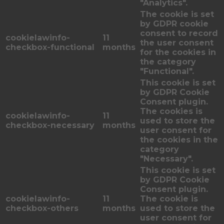
"Analytics".
The cookie is set
by GDPR cookie
consent to record
cookielawinfo-
11
the user consent
checkbox-functional
months
for the cookies in
the category
"Functional".
This cookie is set
by GDPR Cookie
Consent plugin.
The cookies is
cookielawinfo-
11
used to store the
checkbox-necessary
months
user consent for
the cookies in the
category
"Necessary".
This cookie is set
by GDPR Cookie
Consent plugin.
cookielawinfo-
11
The cookie is
checkbox-others
months
used to store the
user consent for