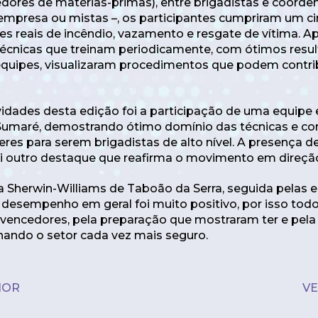
edores de matérias-primas), entre brigadistas e coorde
empresa ou mistas –, os participantes cumpriram um ci
s reais de incêndio, vazamento e resgate de vítima. A
écnicas que treinam periodicamente, com ótimos resul
 equipes, visualizaram procedimentos que podem contrib
dades desta edição foi a participação de uma equipe
 Sumaré, demostrando ótimo domínio das técnicas e c
res para serem brigadistas de alto nível. A presença
i outro destaque que reafirma o movimento em direção
a Sherwin-Williams de Taboão da Serra, seguida pelas e
desempenho em geral foi muito positivo, por isso todo
vencedores, pela preparação que mostraram ter e pe
nando o setor cada vez mais seguro.
IOR
VE