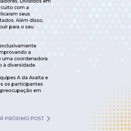
nadores. Divididos em
rcuito com a
plicaram seus
tados. Além disso,
uir para o seu
 exclusivamente
omprovando a
 de uma coordenadora
 à diversidade.
quipes A da Axalta e
s os participantes
la preocupação em
R PRÓXIMO POST