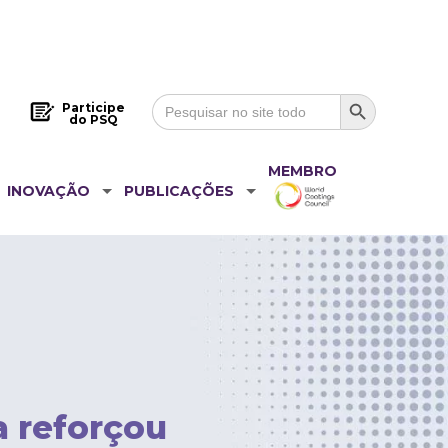
Search Button
Search
Participe
for:
do PSQ
MEMBRO
INOVAÇÃO
PUBLICAÇÕES
a reforçou