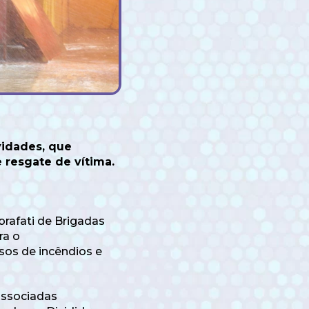
vidades, que
 resgate de vítima.
rafati de Brigadas
ra o
os de incêndios e
 associadas