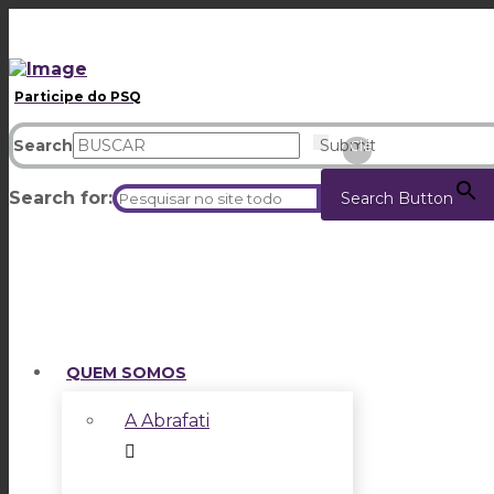
Participe do PSQ
Search
Submit
Clear
Search for:
Search Button
QUEM SOMOS
A Abrafati