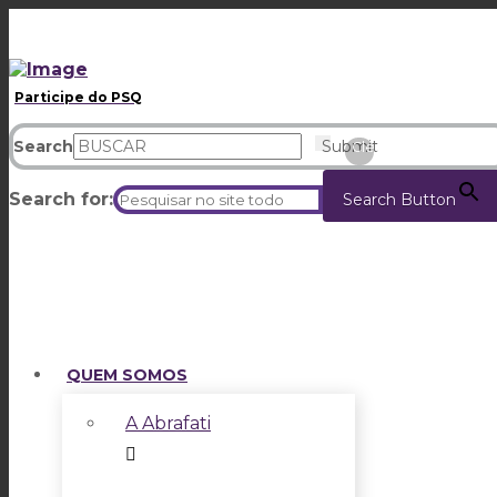
Participe do PSQ
Search
Submit
Clear
Search for:
Search Button
QUEM SOMOS
A Abrafati