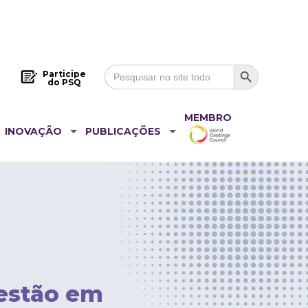
Search Button
Search
Participe
for:
do PSQ
MEMBRO
INOVAÇÃO
PUBLICAÇÕES
 estão em