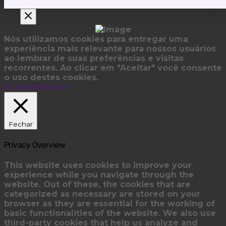
Nós utilizamos cookies para entregar uma
experiência mais relevante para nossos usuários
ao lembrar de suas preferências e visitas
recorrentes. Ao clicar em "Aceitar" você consente
o uso destes cookies.
Aceitar
Rejeitar
Fechar
Privacy Overview
This website uses cookies to improve your
experience while you navigate through the
website. Out of these, the cookies that are
categorized as necessary are stored on your
browser as they are essential for the working of
basic functionalities of the website. We also use
third-party cookies that help us analyze and