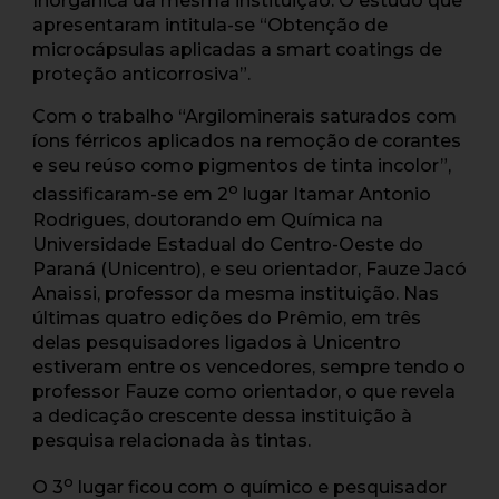
Inorgânica da mesma instituição. O estudo que
apresentaram intitula-se “Obtenção de
microcápsulas aplicadas a smart coatings de
proteção anticorrosiva”.
Com o trabalho “Argilominerais saturados com
íons férricos aplicados na remoção de corantes
e seu reúso como pigmentos de tinta incolor”,
o
classificaram-se em 2
lugar Itamar Antonio
Rodrigues, doutorando em Química na
Universidade Estadual do Centro-Oeste do
Paraná (Unicentro), e seu orientador, Fauze Jacó
Anaissi, professor da mesma instituição. Nas
últimas quatro edições do Prêmio, em três
delas pesquisadores ligados à Unicentro
estiveram entre os vencedores, sempre tendo o
professor Fauze como orientador, o que revela
a dedicação crescente dessa instituição à
pesquisa relacionada às tintas.
o
O 3
lugar ficou com o químico e pesquisador