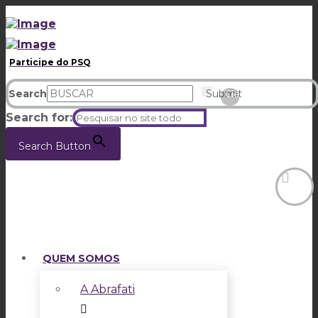
Participe do PSQ
Search
Submit
Clear
Search for:
Search Button
QUEM SOMOS
A Abrafati