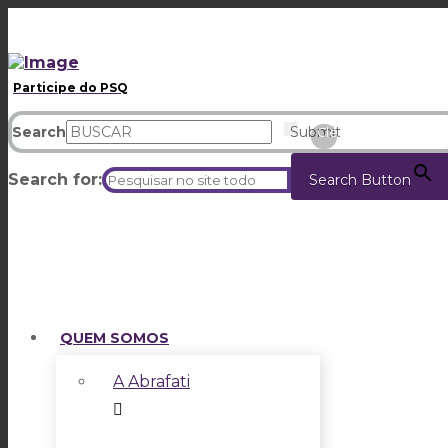
Participe do PSQ
Search
Submit
Clear
Search for:
Search Button
QUEM SOMOS
A Abrafati