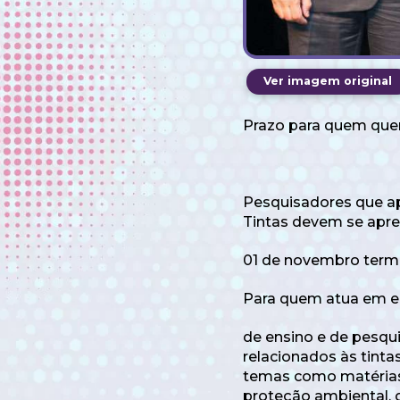
Ver imagem original
Prazo para quem quer 
Pesquisadores que ap
Tintas devem se apre
01 de novembro termi
Para quem atua em em
de ensino e de pesqu
relacionados às tinta
temas como matérias-p
proteção ambiental, 