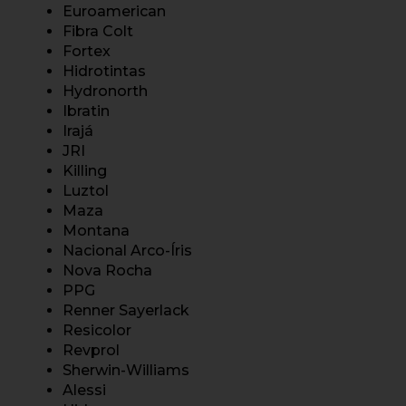
Euroamerican
Fibra Colt
Fortex
Hidrotintas
Hydronorth
Ibratin
Irajá
JRI
Killing
Luztol
Maza
Montana
Nacional Arco-Íris
Nova Rocha
PPG
Renner Sayerlack
Resicolor
Revprol
Sherwin-Williams
Alessi