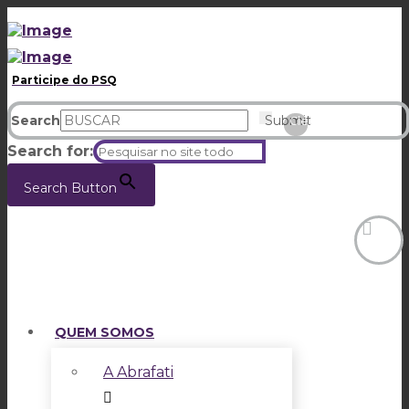
Participe do PSQ
Search
Submit
Clear
Search for:
Search Button
QUEM SOMOS
A Abrafati