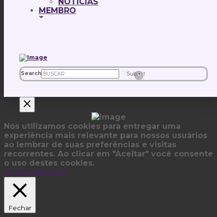
NOTÍCIAS
MEMBRO
Search
Submit
Clear
Nós utilizamos cookies para entregar uma
experiência mais relevante para nossos usuários
ao lembrar de suas preferências e visitas
recorrentes. Ao clicar em "Aceitar" você consente
o uso destes cookies.
Aceitar
Rejeitar
Fechar