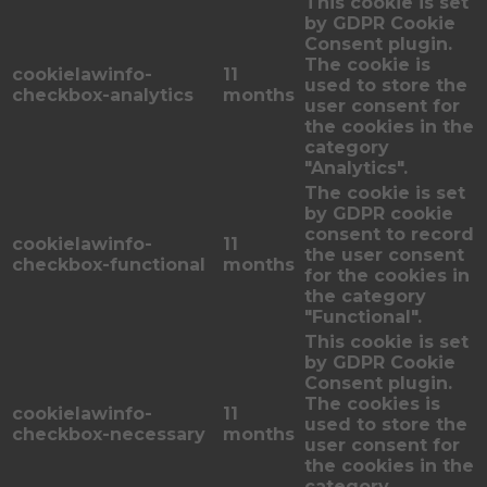
This cookie is set
by GDPR Cookie
Consent plugin.
The cookie is
cookielawinfo-
11
used to store the
checkbox-analytics
months
user consent for
the cookies in the
category
"Analytics".
The cookie is set
by GDPR cookie
consent to record
cookielawinfo-
11
the user consent
checkbox-functional
months
for the cookies in
the category
"Functional".
This cookie is set
by GDPR Cookie
Consent plugin.
The cookies is
cookielawinfo-
11
used to store the
checkbox-necessary
months
user consent for
the cookies in the
category