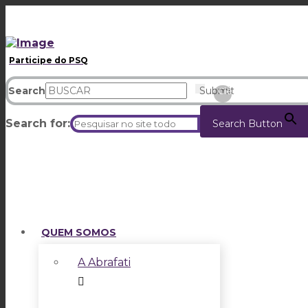
Participe do PSQ
Search
Submit
Clear
Search for:
Search Button
QUEM SOMOS
A Abrafati