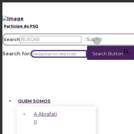
Participe do PSQ
Search
Submit
Clear
Search for:
Search Button
QUEM SOMOS
A Abrafati