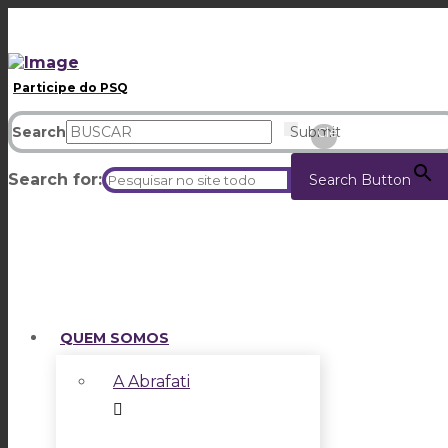
Participe do PSQ
Search
Submit
Clear
Search for:
Search Button
QUEM SOMOS
A Abrafati