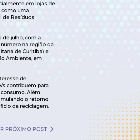
cialmente em lojas de
to como uma
l de Resíduos
o de julho, com a
 número na região da
itana de Curitiba) e
eio Ambiente, em
teresse de
Vs contribuem para
s-consumo. Além
timulando o retorno
cio da reciclagem.
R PRÓXIMO POST