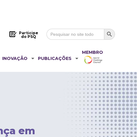
Search Button
Search
Participe
for:
do PSQ
MEMBRO
INOVAÇÃO
PUBLICAÇÕES
ança em