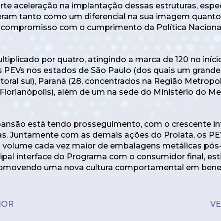
rte aceleração na implantação dessas estruturas, espe
eberam tanto como um diferencial na sua imagem quan
compromisso com o cumprimento da Política Naciona
ltiplicado por quatro, atingindo a marca de 120 no iníci
 PEVs nos estados de São Paulo (dos quais um grande
itoral sul), Paraná (28, concentrados na Região Metropol
 Florianópolis), além de um na sede do Ministério do M
ansão está tendo prosseguimento, com o crescente in
as. Juntamente com as demais ações do Prolata, os PE
um volume cada vez maior de embalagens metálicas pó
ncipal interface do Programa com o consumidor final, es
omovendo uma nova cultura comportamental em benefí
IOR
VE