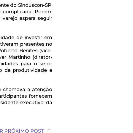
ente do Sinduscon-SP,
é complicada. Porém,
varejo espera seguir
sidade de investir em
tiveram presentes no
Roberto Benites (vice-
ver Martinho (diretor-
nidades para o setor
o da produtividade e
e chamava a atenção
articipantes fornecem
esidente-executivo da
R PRÓXIMO POST