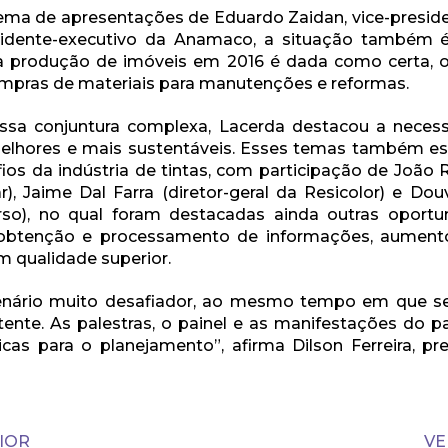
 tema de apresentações de Eduardo Zaidan, vice-presid
sidente-executivo da Anamaco, a situação também 
 produção de imóveis em 2016 é dada como certa, o 
mpras de materiais para manutenções e reformas.
essa conjuntura complexa, Lacerda destacou a neces
elhores e mais sustentáveis. Esses temas também es
ios da indústria de tintas, com participação de João 
), Jaime Dal Farra (diretor-geral da Resicolor) e Dou
rso), no qual foram destacadas ainda outras oportu
 obtenção e processamento de informações, aument
m qualidade superior.
enário muito desafiador, ao mesmo tempo em que s
stente. As palestras, o painel e as manifestações do p
cas para o planejamento”, afirma Dilson Ferreira, pr
IOR
VE