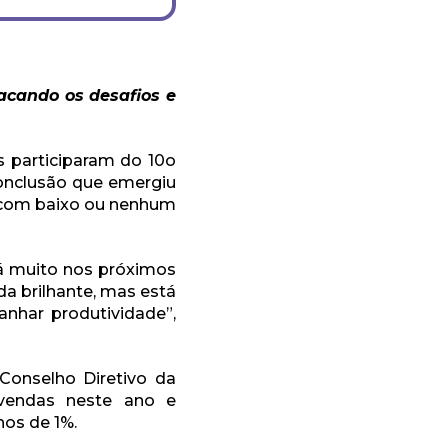
acando os desafios e
s participaram do 10o
conclusão que emergiu
no com baixo ou nenhum
á muito nos próximos
da brilhante, mas está
anhar produtividade”,
Conselho Diretivo da
 vendas neste ano e
os de 1%.