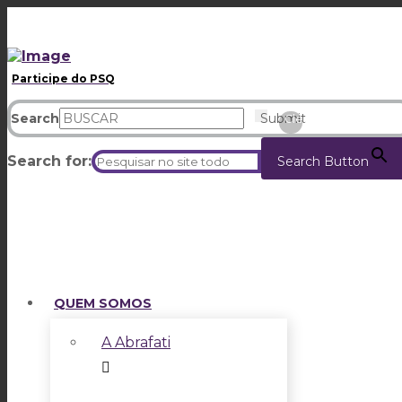
Participe do PSQ
Search
Submit
Clear
Search for:
Search Button
QUEM SOMOS
A Abrafati