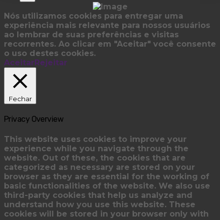
Nós utilizamos cookies para entregar uma
experiência mais relevante para nossos usuários
ao lembrar de suas preferências e visitas
recorrentes. Ao clicar em "Aceitar" você consente
o uso destes cookies.
Aceitar
Rejeitar
Fechar
Privacy Overview
This website uses cookies to improve your
experience while you navigate through the
website. Out of these, the cookies that are
categorized as necessary are stored on your
browser as they are essential for the working of
basic functionalities of the website. We also use
third-party cookies that help us analyze and
understand how you use this website. These
cookies will be stored in your browser only with