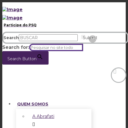
Participe do PSQ
Search
Submit
Clear
Search for:
Search Button
QUEM SOMOS
A Abrafati