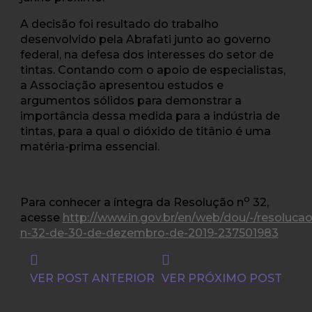
A decisão foi resultado do trabalho
desenvolvido pela Abrafati junto ao governo
federal, na defesa dos interesses do setor de
tintas. Contando com o apoio de especialistas,
a Associação apresentou estudos e
argumentos sólidos para demonstrar a
importância dessa medida para a indústria de
tintas, para a qual o dióxido de titânio é uma
matéria-prima essencial.
o
Para conhecer a íntegra da Resolução n
32,
acesse
http://www.in.gov.br/en/web/dou/-/resolucao
n-32-de-30-de-dezembro-de-2019-237501983
VER POST ANTERIOR
VER PRÓXIMO POST