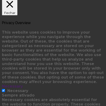
Fechar
Privacy Overview
This website uses cookies to improve your
experience while you navigate through the
website. Out of these, the cookies that are
categorized as necessary are stored on your
browser as they are essential for the working of
basic functionalities of the website. We also use
third-party cookies that help us analyze and
understand how you use this website. These
cookies will be stored in your browser only with
your consent. You also have the option to opt-out
of these cookies. But opting out of some of these
cookies may affect your browsing experience.
Necessary
Necessary
Sempre ativado
Necessary cookies are absolutely essential for
the website to function properly. These cookies