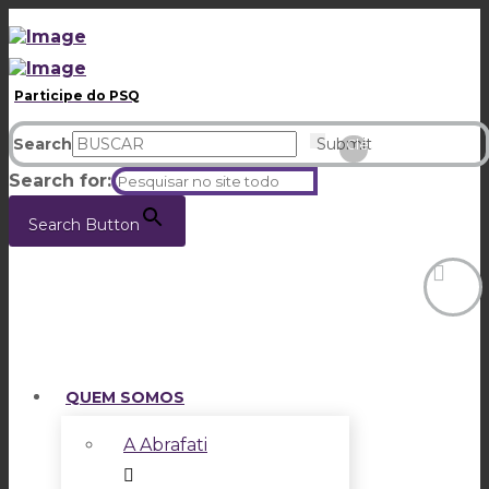
Participe do PSQ
Search
Submit
Clear
Search for:
Search Button
QUEM SOMOS
A Abrafati