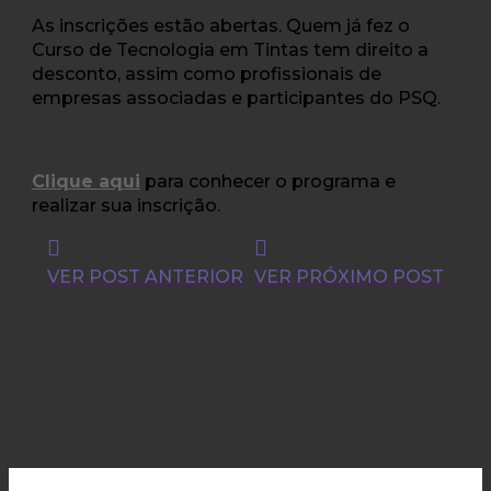
As inscrições estão abertas. Quem já fez o
Curso de Tecnologia em Tintas tem direito a
desconto, assim como profissionais de
empresas associadas e participantes do PSQ.
Clique aqui
para conhecer o programa e
realizar sua inscrição.
VER POST ANTERIOR
VER PRÓXIMO POST