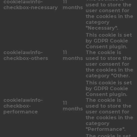
cookielawinfo-
11
used to store the
checkbox-necessary
months
user consent for
the cookies in the
category
"Necessary".
This cookie is set
by GDPR Cookie
Consent plugin.
cookielawinfo-
11
The cookie is
checkbox-others
months
used to store the
user consent for
the cookies in the
category "Other.
This cookie is set
by GDPR Cookie
Consent plugin.
cookielawinfo-
The cookie is
11
checkbox-
used to store the
months
performance
user consent for
the cookies in the
category
"Performance".
The cookie is set