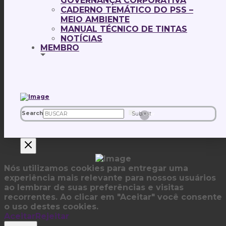
GOVERNANÇA CORPORATIVA
CADERNO TEMÁTICO DO PSS –
MEIO AMBIENTE
MANUAL TÉCNICO DE TINTAS
NOTÍCIAS
MEMBRO
Search
Submit
Clear
Nós utilizamos cookies para entregar uma
experiência mais relevante para nossos usuários
ao lembrar de suas preferências e visitas
recorrentes. Ao clicar em "Aceitar" você consente
o uso destes cookies.
Aceitar
Rejeitar