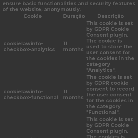
ensure basic functionalities and security features
of the website, anonymously.
Cookie
Duração
Descrição
This cookie is set
by GDPR Cookie
Consent plugin.
The cookie is
cookielawinfo-
11
used to store the
checkbox-analytics
months
user consent for
the cookies in the
category
"Analytics".
The cookie is set
by GDPR cookie
consent to record
cookielawinfo-
11
the user consent
checkbox-functional
months
for the cookies in
the category
"Functional".
This cookie is set
by GDPR Cookie
Consent plugin.
The cookies is