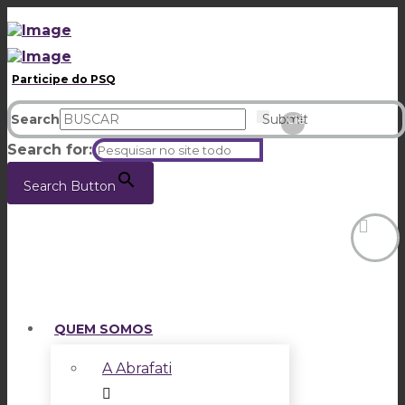
Participe do PSQ
Search
Submit
Clear
Search for:
Search Button
QUEM SOMOS
A Abrafati