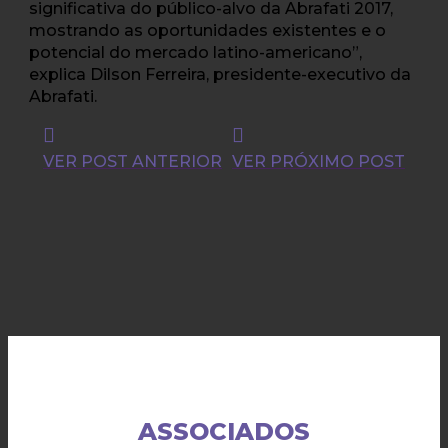
significativa do público-alvo da Abrafati 2017,
mostrando as oportunidades existentes e o
potencial do mercado latino-americano”,
explica Dilson Ferreira, presidente-executivo da
Abrafati.
VER POST ANTERIOR
VER PRÓXIMO POST
ASSOCIADOS