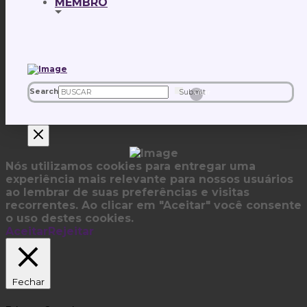
MEMBRO
Search
Submit
Clear
Nós utilizamos cookies para entregar uma
experiência mais relevante para nossos usuários
ao lembrar de suas preferências e visitas
recorrentes. Ao clicar em "Aceitar" você consente
o uso destes cookies.
Aceitar
Rejeitar
Fechar