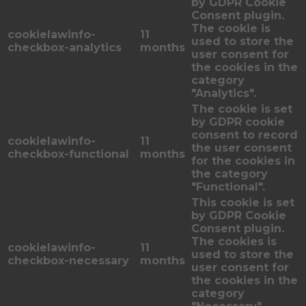
by GDPR Cookie
Consent plugin.
The cookie is
cookielawinfo-
11
used to store the
checkbox-analytics
months
user consent for
the cookies in the
category
"Analytics".
The cookie is set
by GDPR cookie
consent to record
cookielawinfo-
11
the user consent
checkbox-functional
months
for the cookies in
the category
"Functional".
This cookie is set
by GDPR Cookie
Consent plugin.
The cookies is
cookielawinfo-
11
used to store the
checkbox-necessary
months
user consent for
the cookies in the
category