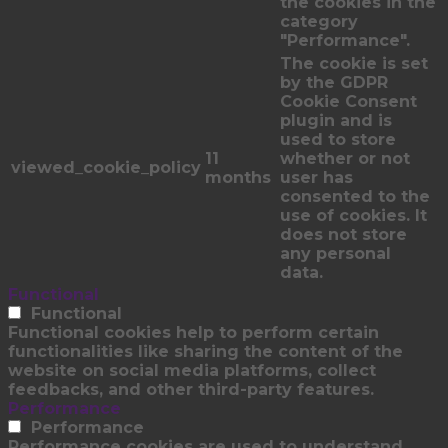
the cookies in the
category
"Performance".
The cookie is set
by the GDPR
Cookie Consent
plugin and is
used to store
11
whether or not
viewed_cookie_policy
months
user has
consented to the
use of cookies. It
does not store
any personal
data.
Functional
Functional
Functional cookies help to perform certain
functionalities like sharing the content of the
website on social media platforms, collect
feedbacks, and other third-party features.
Performance
Performance
Performance cookies are used to understand