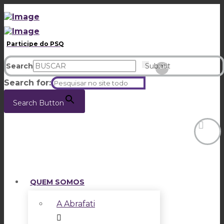
Participe do PSQ
Search
Submit
Clear
Search for:
Search Button
QUEM SOMOS
A Abrafati