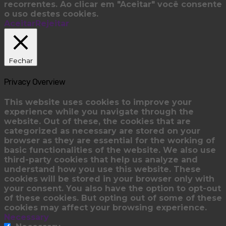
recorrentes. Ao clicar em "Aceitar" você consente
o uso destes cookies.
Aceitar
Rejeitar
Fechar
Privacy Overview
This website uses cookies to improve your
experience while you navigate through the
website. Out of these, the cookies that are
categorized as necessary are stored on your
browser as they are essential for the working of
basic functionalities of the website. We also use
third-party cookies that help us analyze and
understand how you use this website. These
cookies will be stored in your browser only with
your consent. You also have the option to opt-out
of these cookies. But opting out of some of these
cookies may affect your browsing experience.
Necessary