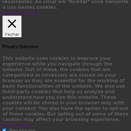
recorrentes. Ao clicar em "Aceitar" você consente
o uso destes cookies.
Aceitar
Rejeitar
Fechar
Privacy Overview
This website uses cookies to improve your
experience while you navigate through the
website. Out of these, the cookies that are
categorized as necessary are stored on your
browser as they are essential for the working of
basic functionalities of the website. We also use
third-party cookies that help us analyze and
understand how you use this website. These
cookies will be stored in your browser only with
your consent. You also have the option to opt-out
of these cookies. But opting out of some of these
cookies may affect your browsing experience.
Necessary
Necessary