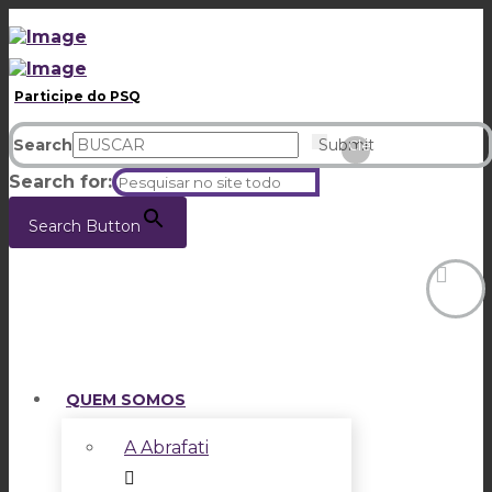
Participe do PSQ
Search
Submit
Clear
Search for:
Search Button
QUEM SOMOS
A Abrafati