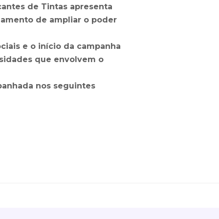
cantes de Tintas apresenta
namento de ampliar o poder
iais e o início da campanha
osidades que envolvem o
mpanhada nos seguintes