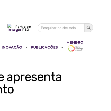
Search Button
Search
Participe
for:
do PSQ
MEMBRO
INOVAÇÃO
PUBLICAÇÕES
 e apresenta
nto