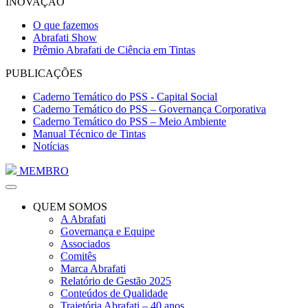
INOVAÇÃO
O que fazemos
Abrafati Show
Prêmio Abrafati de Ciência em Tintas
PUBLICAÇÕES
Caderno Temático do PSS - Capital Social
Caderno Temático do PSS – Governança Corporativa
Caderno Temático do PSS – Meio Ambiente
Manual Técnico de Tintas
Notícias
MEMBRO
QUEM SOMOS
A Abrafati
Governança e Equipe
Associados
Comitês
Marca Abrafati
Relatório de Gestão 2025
Conteúdos de Qualidade
Trajetória Abrafati – 40 anos