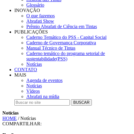
Glossário
INOVAÇÃO
O que fazemos
Abrafati Show
Prêmio Abrafati de Ciência em Tintas
PUBLICAÇÕES
Caderno Temático do PSS - Capital Social
Caderno de Governança Corporativa
Manual Técnico de Tintas
Caderno temático do programa setorial de
sustentabilidade(PSS)
Notícias
CONTATO
MAIS
Agenda de eventos
Notícias
Vídeos
Abrafati na mídia
BUSCAR
Notícias
HOME
/ Notícias
COMPARTILHAR: