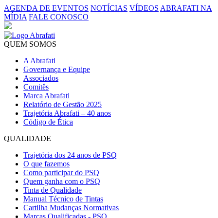
AGENDA DE EVENTOS
NOTÍCIAS
VÍDEOS
ABRAFATI NA
MÍDIA
FALE CONOSCO
QUEM SOMOS
A Abrafati
Governança e Equipe
Associados
Comitês
Marca Abrafati
Relatório de Gestão 2025
Trajetória Abrafati – 40 anos
Código de Ética
QUALIDADE
Trajetória dos 24 anos de PSQ
O que fazemos
Como participar do PSQ
Quem ganha com o PSQ
Tinta de Qualidade
Manual Técnico de Tintas
Cartilha Mudanças Normativas
Marcas Qualificadas - PSQ