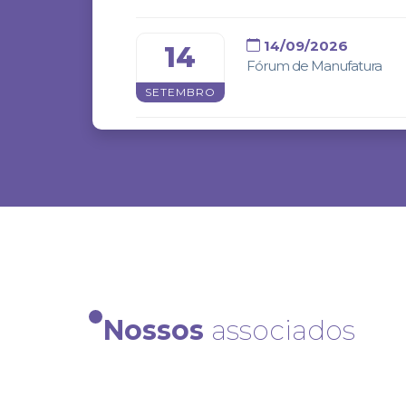
14/09/2026
14
Fórum de Manufatura
SETEMBRO
06/10/2026
06
Feicon Rio 2026
OUTUBRO
28/09/2027
28
Nossos
associados
Abrafati Show
SETEMBRO