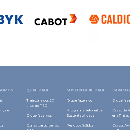
SOMOS
QUALIDADE
SUSTENTABILIDADE
CAPACIT
ti
Trajetória dos 20
O que fazemos
O que faz
anos de PSQ
nça e
Programa Setorial de
Curso de T
O que fazemos
Sustentabilidade
em Tintas
os
Como participar do
Resíduos Sólidos
Cursos Av