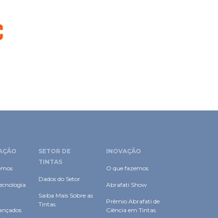
AÇÃO
SETOR DE
INOVAÇÃO
TINTAS
emos
O que fazemos
Dados do Setor
ecnologia
Abrafati Show
Saiba Mais Sobre as
Prêmio Abrafati de
Tintas
ançados
Ciência em Tintas