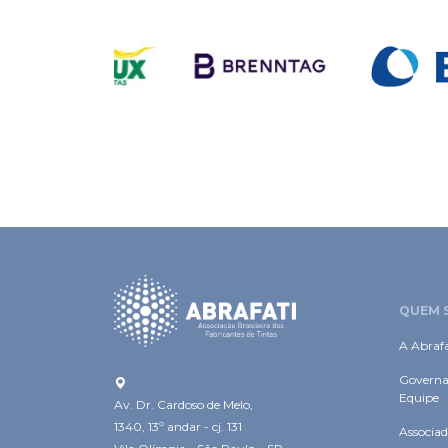
QUEM 
A Abrafa
Governa
Equipe
Av. Dr. Cardoso de Melo,
1340, 13º andar - cj. 131
Associad