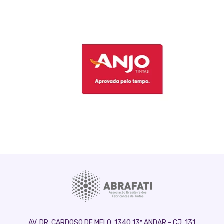
AV. DR. CARDOSO DE MELO, 1340 13º ANDAR - CJ. 131