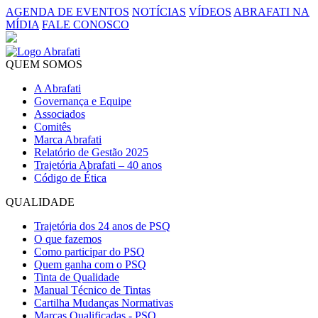
AGENDA DE EVENTOS
NOTÍCIAS
VÍDEOS
ABRAFATI NA
MÍDIA
FALE CONOSCO
QUEM SOMOS
A Abrafati
Governança e Equipe
Associados
Comitês
Marca Abrafati
Relatório de Gestão 2025
Trajetória Abrafati – 40 anos
Código de Ética
QUALIDADE
Trajetória dos 24 anos de PSQ
O que fazemos
Como participar do PSQ
Quem ganha com o PSQ
Tinta de Qualidade
Manual Técnico de Tintas
Cartilha Mudanças Normativas
Marcas Qualificadas - PSQ