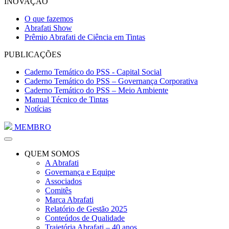
INOVAÇÃO
O que fazemos
Abrafati Show
Prêmio Abrafati de Ciência em Tintas
PUBLICAÇÕES
Caderno Temático do PSS - Capital Social
Caderno Temático do PSS – Governança Corporativa
Caderno Temático do PSS – Meio Ambiente
Manual Técnico de Tintas
Notícias
MEMBRO
QUEM SOMOS
A Abrafati
Governança e Equipe
Associados
Comitês
Marca Abrafati
Relatório de Gestão 2025
Conteúdos de Qualidade
Trajetória Abrafati – 40 anos