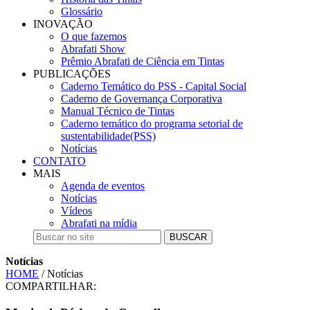
Glossário
INOVAÇÃO
O que fazemos
Abrafati Show
Prêmio Abrafati de Ciência em Tintas
PUBLICAÇÕES
Caderno Temático do PSS - Capital Social
Caderno de Governança Corporativa
Manual Técnico de Tintas
Caderno temático do programa setorial de
sustentabilidade(PSS)
Notícias
CONTATO
MAIS
Agenda de eventos
Notícias
Vídeos
Abrafati na mídia
BUSCAR
Notícias
HOME
/ Notícias
COMPARTILHAR: