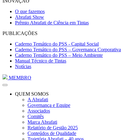
INOVAÇÃO
O que fazemos
Abrafati Show
Prêmio Abrafati de Ciência em Tintas
PUBLICAÇÕES
Caderno Temático do PSS - Capital Social
Caderno Temático do PSS – Governança Corporativa
Caderno Temático do PSS – Meio Ambiente
Manual Técnico de Tintas
Notícias
MEMBRO
QUEM SOMOS
A Abrafati
Governança e Equipe
Associados
Comitês
Marca Abrafati
Relatório de Gestão 2025
Conteúdos de Qualidade
Trajetória Abrafati – 40 anos