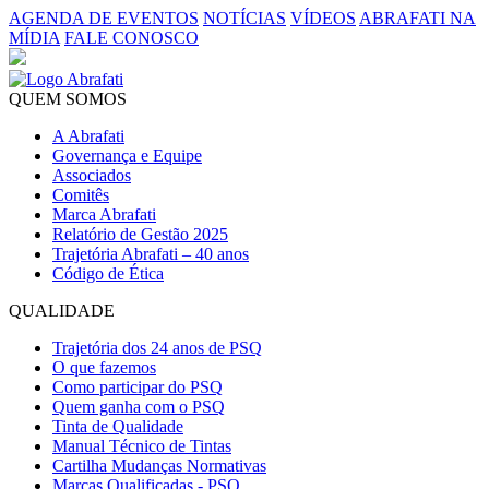
AGENDA DE EVENTOS
NOTÍCIAS
VÍDEOS
ABRAFATI NA
MÍDIA
FALE CONOSCO
QUEM SOMOS
A Abrafati
Governança e Equipe
Associados
Comitês
Marca Abrafati
Relatório de Gestão 2025
Trajetória Abrafati – 40 anos
Código de Ética
QUALIDADE
Trajetória dos 24 anos de PSQ
O que fazemos
Como participar do PSQ
Quem ganha com o PSQ
Tinta de Qualidade
Manual Técnico de Tintas
Cartilha Mudanças Normativas
Marcas Qualificadas - PSQ