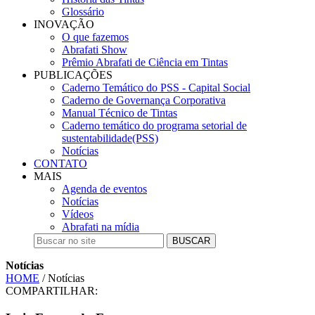
Glossário
INOVAÇÃO
O que fazemos
Abrafati Show
Prêmio Abrafati de Ciência em Tintas
PUBLICAÇÕES
Caderno Temático do PSS - Capital Social
Caderno de Governança Corporativa
Manual Técnico de Tintas
Caderno temático do programa setorial de
sustentabilidade(PSS)
Notícias
CONTATO
MAIS
Agenda de eventos
Notícias
Vídeos
Abrafati na mídia
BUSCAR
Notícias
HOME
/ Notícias
COMPARTILHAR: