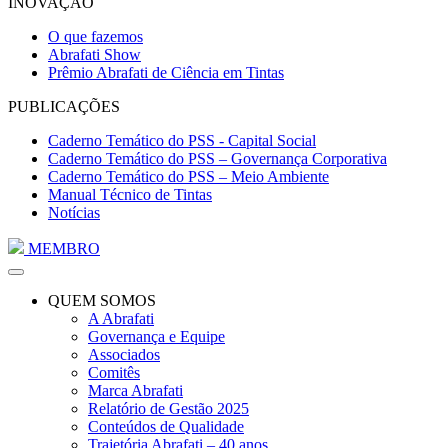
INOVAÇÃO
O que fazemos
Abrafati Show
Prêmio Abrafati de Ciência em Tintas
PUBLICAÇÕES
Caderno Temático do PSS - Capital Social
Caderno Temático do PSS – Governança Corporativa
Caderno Temático do PSS – Meio Ambiente
Manual Técnico de Tintas
Notícias
MEMBRO
QUEM SOMOS
A Abrafati
Governança e Equipe
Associados
Comitês
Marca Abrafati
Relatório de Gestão 2025
Conteúdos de Qualidade
Trajetória Abrafati – 40 anos