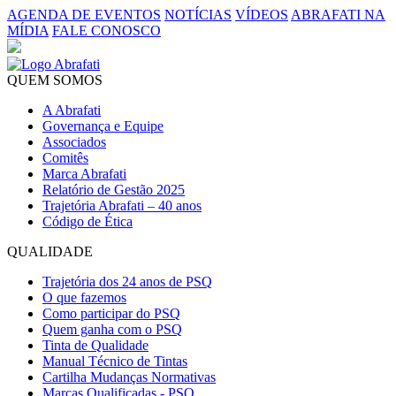
AGENDA DE EVENTOS
NOTÍCIAS
VÍDEOS
ABRAFATI NA
MÍDIA
FALE CONOSCO
QUEM SOMOS
A Abrafati
Governança e Equipe
Associados
Comitês
Marca Abrafati
Relatório de Gestão 2025
Trajetória Abrafati – 40 anos
Código de Ética
QUALIDADE
Trajetória dos 24 anos de PSQ
O que fazemos
Como participar do PSQ
Quem ganha com o PSQ
Tinta de Qualidade
Manual Técnico de Tintas
Cartilha Mudanças Normativas
Marcas Qualificadas - PSQ