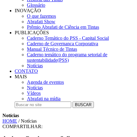
Glossário
INOVAÇÃO
O que fazemos
Abrafati Show
Prêmio Abrafati de Ciência em Tintas
PUBLICAÇÕES
Caderno Temático do PSS - Capital Social
Caderno de Governança Corporativa
Manual Técnico de Tintas
Caderno temático do programa setorial de
sustentabilidade(PSS)
Notícias
CONTATO
MAIS
Agenda de eventos
Notícias
Vídeos
Abrafati na mídia
BUSCAR
Notícias
HOME
/ Notícias
COMPARTILHAR: