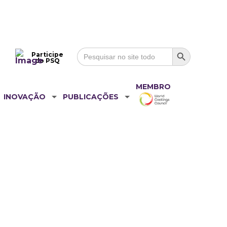
Search Button
Search
Participe
for:
do PSQ
MEMBRO
INOVAÇÃO
PUBLICAÇÕES