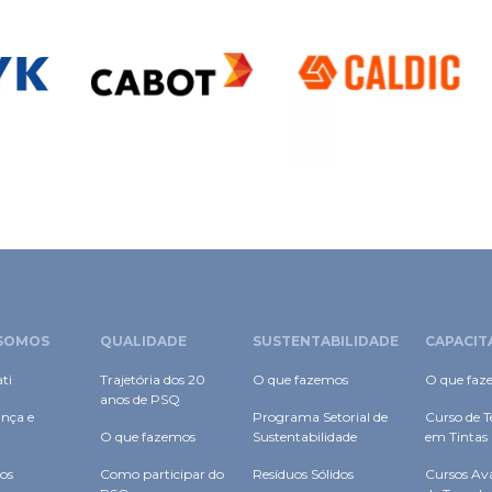
SOMOS
QUALIDADE
SUSTENTABILIDADE
CAPACIT
ti
Trajetória dos 20
O que fazemos
O que faz
anos de PSQ
nça e
Programa Setorial de
Curso de T
O que fazemos
Sustentabilidade
em Tintas
os
Como participar do
Resíduos Sólidos
Cursos Av