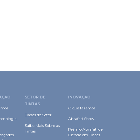
AÇÃO
SETOR DE
INOVAÇÃO
TINTAS
emos
O que fazemos
Dados do Setor
ecnologia
Abrafati Show
Saiba Mais Sobre as
Prêmio Abrafati de
Tintas
ançados
Ciência em Tintas