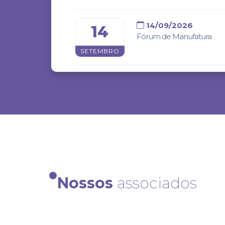
14/09/2026
14
Fórum de Manufatura
SETEMBRO
06/10/2026
06
Feicon Rio 2026
OUTUBRO
28/09/2027
28
Nossos
associados
Abrafati Show
SETEMBRO