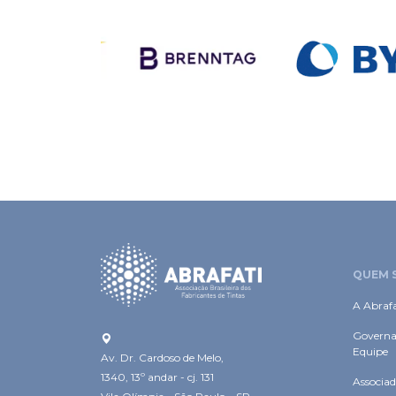
QUEM 
A Abrafa
Governa
Equipe
Av. Dr. Cardoso de Melo,
1340, 13º andar - cj. 131
Associad