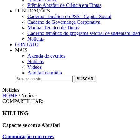
Prêmio Abrafati de Ciência em Tintas
PUBLICAÇÕES
Caderno Temático do PSS - Capital Social
Caderno de Governança Corporativa
Manual Técnico de Tintas
Caderno temático do programa setorial de sustentabilida
Notícias
CONTATO
MAIS
Agenda de eventos
Notícias
Vídeos
Abrafati na mídia
BUSCAR
Notícias
HOME
/ Notícias
COMPARTILHAR:
KILLING
Capacite-se com a Abrafati
Comunicação com cores