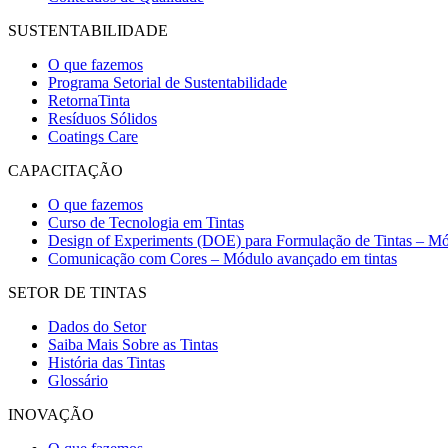
SUSTENTABILIDADE
O que fazemos
Programa Setorial de Sustentabilidade
RetornaTinta
Resíduos Sólidos
Coatings Care
CAPACITAÇÃO
O que fazemos
Curso de Tecnologia em Tintas
Design of Experiments (DOE) para Formulação de Tintas – Mó
Comunicação com Cores – Módulo avançado em tintas
SETOR DE TINTAS
Dados do Setor
Saiba Mais Sobre as Tintas
História das Tintas
Glossário
INOVAÇÃO