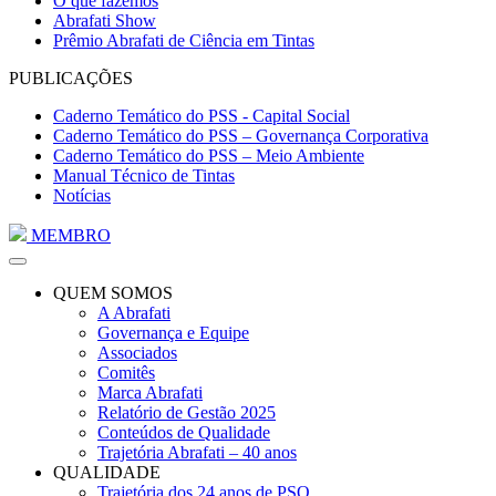
O que fazemos
Abrafati Show
Prêmio Abrafati de Ciência em Tintas
PUBLICAÇÕES
Caderno Temático do PSS - Capital Social
Caderno Temático do PSS – Governança Corporativa
Caderno Temático do PSS – Meio Ambiente
Manual Técnico de Tintas
Notícias
MEMBRO
QUEM SOMOS
A Abrafati
Governança e Equipe
Associados
Comitês
Marca Abrafati
Relatório de Gestão 2025
Conteúdos de Qualidade
Trajetória Abrafati – 40 anos
QUALIDADE
Trajetória dos 24 anos de PSQ