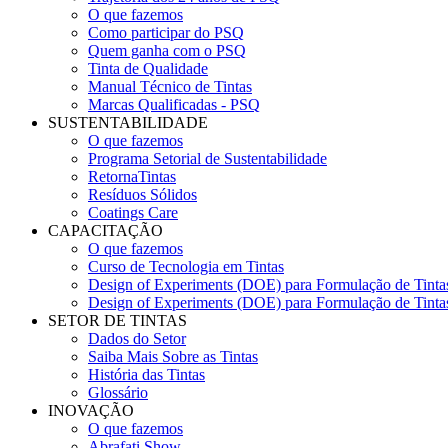
O que fazemos
Como participar do PSQ
Quem ganha com o PSQ
Tinta de Qualidade
Manual Técnico de Tintas
Marcas Qualificadas - PSQ
SUSTENTABILIDADE
O que fazemos
Programa Setorial de Sustentabilidade
RetornaTintas
Resíduos Sólidos
Coatings Care
CAPACITAÇÃO
O que fazemos
Curso de Tecnologia em Tintas
Design of Experiments (DOE) para Formulação de Tinta
Design of Experiments (DOE) para Formulação de Tinta
SETOR DE TINTAS
Dados do Setor
Saiba Mais Sobre as Tintas
História das Tintas
Glossário
INOVAÇÃO
O que fazemos
Abrafati Show