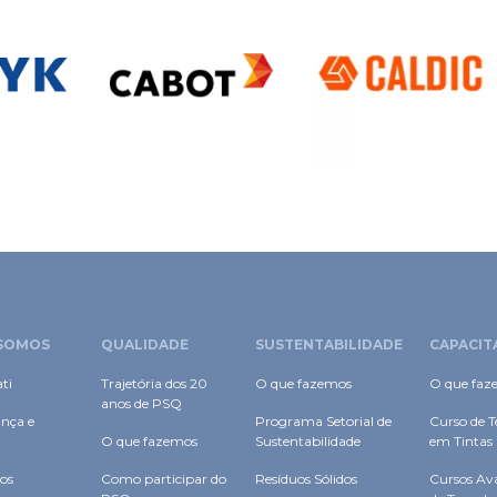
SOMOS
QUALIDADE
SUSTENTABILIDADE
CAPACIT
ti
Trajetória dos 20
O que fazemos
O que faz
anos de PSQ
nça e
Programa Setorial de
Curso de T
O que fazemos
Sustentabilidade
em Tintas
os
Como participar do
Resíduos Sólidos
Cursos Av