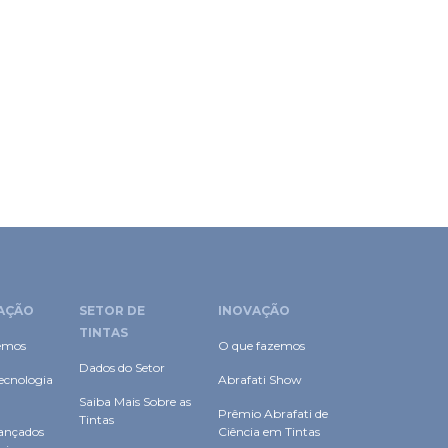
AÇÃO
SETOR DE
INOVAÇÃO
TINTAS
emos
O que fazemos
Dados do Setor
ecnologia
Abrafati Show
Saiba Mais Sobre as
Prêmio Abrafati de
Tintas
ançados
Ciência em Tintas