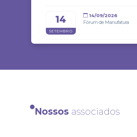
14/09/2026
14
Fórum de Manufatura
SETEMBRO
06/10/2026
06
Feicon Rio 2026
OUTUBRO
28/09/2027
28
Nossos
associados
Abrafati Show
SETEMBRO