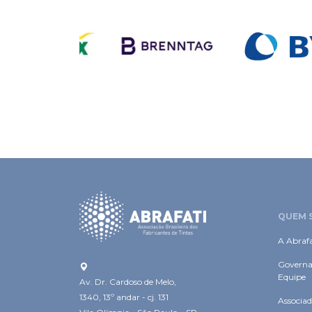
QUEM 
A Abrafa
Governa
Equipe
Av. Dr. Cardoso de Melo,
1340, 13º andar - cj. 131
Associad