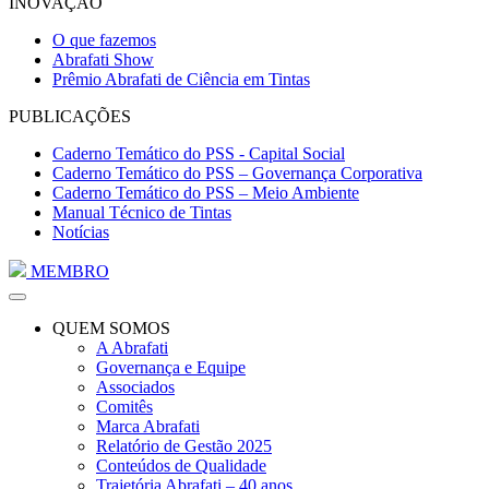
INOVAÇÃO
O que fazemos
Abrafati Show
Prêmio Abrafati de Ciência em Tintas
PUBLICAÇÕES
Caderno Temático do PSS - Capital Social
Caderno Temático do PSS – Governança Corporativa
Caderno Temático do PSS – Meio Ambiente
Manual Técnico de Tintas
Notícias
MEMBRO
QUEM SOMOS
A Abrafati
Governança e Equipe
Associados
Comitês
Marca Abrafati
Relatório de Gestão 2025
Conteúdos de Qualidade
Trajetória Abrafati – 40 anos