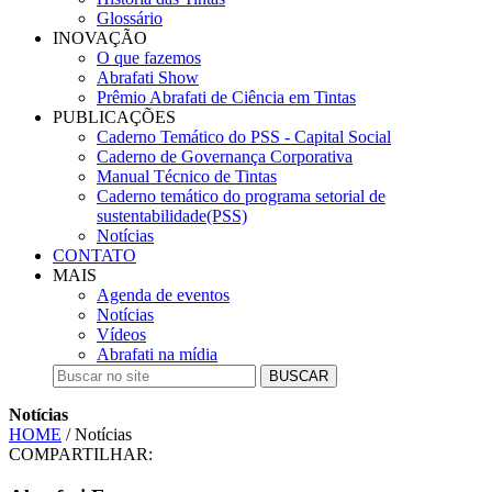
Glossário
INOVAÇÃO
O que fazemos
Abrafati Show
Prêmio Abrafati de Ciência em Tintas
PUBLICAÇÕES
Caderno Temático do PSS - Capital Social
Caderno de Governança Corporativa
Manual Técnico de Tintas
Caderno temático do programa setorial de
sustentabilidade(PSS)
Notícias
CONTATO
MAIS
Agenda de eventos
Notícias
Vídeos
Abrafati na mídia
BUSCAR
Notícias
HOME
/ Notícias
COMPARTILHAR: