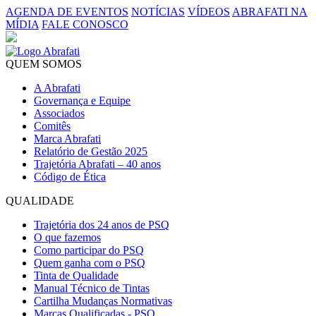
AGENDA DE EVENTOS
NOTÍCIAS
VÍDEOS
ABRAFATI NA
MÍDIA
FALE CONOSCO
QUEM SOMOS
A Abrafati
Governança e Equipe
Associados
Comitês
Marca Abrafati
Relatório de Gestão 2025
Trajetória Abrafati – 40 anos
Código de Ética
QUALIDADE
Trajetória dos 24 anos de PSQ
O que fazemos
Como participar do PSQ
Quem ganha com o PSQ
Tinta de Qualidade
Manual Técnico de Tintas
Cartilha Mudanças Normativas
Marcas Qualificadas - PSQ