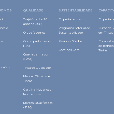
SOMOS
QUALIDADE
SUSTENTABILIDADE
CAPACIT
ti
Trajetória dos 20
O que fazemos
O que faz
anos de PSQ
nça e
Programa Setorial de
Curso de T
O que fazemos
Sustentabilidade
em Tintas
os
Como participar do
Resíduos Sólidos
Cursos Av
PSQ
de Tecnol
Coatings Care
Tintas
Quem ganha com
o PSQ
brafati
Tinta de Qualidade
Manual Técnico de
Tintas
Cartilha Mudanças
Normativas
Marcas Qualificadas
- PSQ