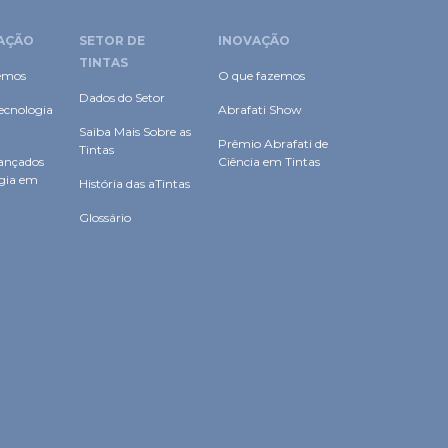
AÇÃO
SETOR DE
INOVAÇÃO
TINTAS
emos
O que fazemos
Dados do Setor
ecnologia
Abrafati Show
Saiba Mais Sobre as
Prêmio Abrafati de
Tintas
ançados
Ciência em Tintas
ogia em
História das aTintas
Glossário