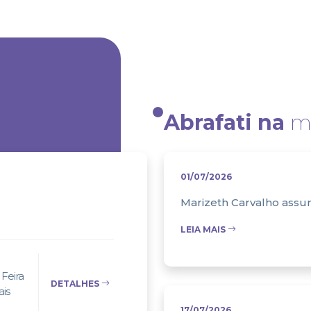
Abrafati na
mí
01/07/2026
Marizeth Carvalho assum
LEIA MAIS
Feira
DETALHES
ais
17/07/2026