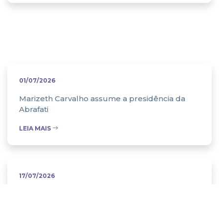
Abrafati na
mídia
01/07/2026
Marizeth Carvalho assume a presidência da
Abrafati
LEIA MAIS
17/07/2026
Brazil enacts stringent lead paint law, aligning
with global standards