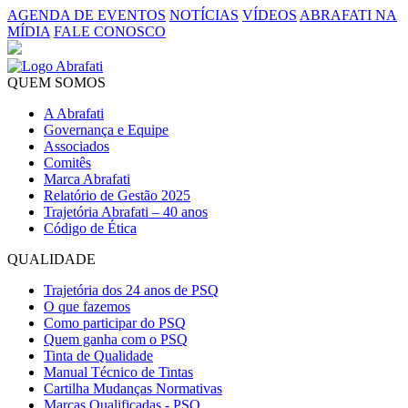
AGENDA DE EVENTOS
NOTÍCIAS
VÍDEOS
ABRAFATI NA
MÍDIA
FALE CONOSCO
QUEM SOMOS
A Abrafati
Governança e Equipe
Associados
Comitês
Marca Abrafati
Relatório de Gestão 2025
Trajetória Abrafati – 40 anos
Código de Ética
QUALIDADE
Trajetória dos 24 anos de PSQ
O que fazemos
Como participar do PSQ
Quem ganha com o PSQ
Tinta de Qualidade
Manual Técnico de Tintas
Cartilha Mudanças Normativas
Marcas Qualificadas - PSQ