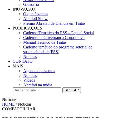
Glossário
INOVAÇÃO
O que fazemos
Abrafati Show
Prêmio Abrafati de Ciência em Tintas
PUBLICAÇÕES
Caderno Temático do PSS - Capital Social
Caderno de Governança Corporativa
Manual Técnico de Tintas
Caderno temático do programa setorial de
sustentabilidade(PSS)
Notícias
CONTATO
MAIS
Agenda de eventos
Notícias
Vídeos
Abrafati na mídia
BUSCAR
Notícias
HOME
/ Notícias
COMPARTILHAR: