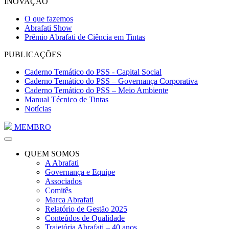
INOVAÇÃO
O que fazemos
Abrafati Show
Prêmio Abrafati de Ciência em Tintas
PUBLICAÇÕES
Caderno Temático do PSS - Capital Social
Caderno Temático do PSS – Governança Corporativa
Caderno Temático do PSS – Meio Ambiente
Manual Técnico de Tintas
Notícias
MEMBRO
QUEM SOMOS
A Abrafati
Governança e Equipe
Associados
Comitês
Marca Abrafati
Relatório de Gestão 2025
Conteúdos de Qualidade
Trajetória Abrafati – 40 anos