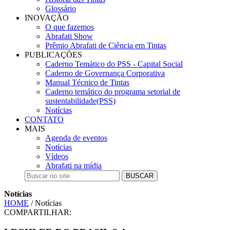
Glossário
INOVAÇÃO
O que fazemos
Abrafati Show
Prêmio Abrafati de Ciência em Tintas
PUBLICAÇÕES
Caderno Temático do PSS - Capital Social
Caderno de Governança Corporativa
Manual Técnico de Tintas
Caderno temático do programa setorial de
sustentabilidade(PSS)
Notícias
CONTATO
MAIS
Agenda de eventos
Notícias
Vídeos
Abrafati na mídia
BUSCAR
Notícias
HOME
/ Notícias
COMPARTILHAR: