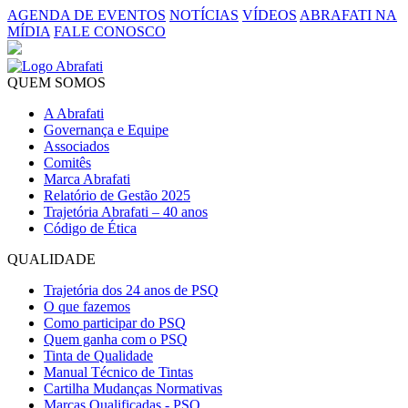
AGENDA DE EVENTOS
NOTÍCIAS
VÍDEOS
ABRAFATI NA
MÍDIA
FALE CONOSCO
QUEM SOMOS
A Abrafati
Governança e Equipe
Associados
Comitês
Marca Abrafati
Relatório de Gestão 2025
Trajetória Abrafati – 40 anos
Código de Ética
QUALIDADE
Trajetória dos 24 anos de PSQ
O que fazemos
Como participar do PSQ
Quem ganha com o PSQ
Tinta de Qualidade
Manual Técnico de Tintas
Cartilha Mudanças Normativas
Marcas Qualificadas - PSQ