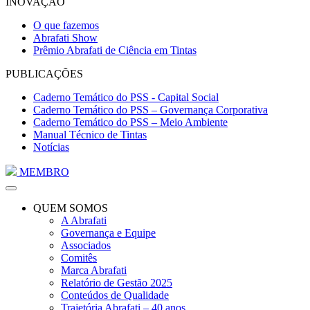
INOVAÇÃO
O que fazemos
Abrafati Show
Prêmio Abrafati de Ciência em Tintas
PUBLICAÇÕES
Caderno Temático do PSS - Capital Social
Caderno Temático do PSS – Governança Corporativa
Caderno Temático do PSS – Meio Ambiente
Manual Técnico de Tintas
Notícias
MEMBRO
QUEM SOMOS
A Abrafati
Governança e Equipe
Associados
Comitês
Marca Abrafati
Relatório de Gestão 2025
Conteúdos de Qualidade
Trajetória Abrafati – 40 anos