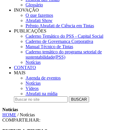
Glossário
INOVAÇÃO
O que fazemos
Abrafati Show
Prêmio Abrafati de Ciência em Tintas
PUBLICAÇÕES
Caderno Temático do PSS - Capital Social
Caderno de Governança Corporativa
Manual Técnico de Tintas
Caderno temático do programa setorial de
sustentabilidade(PSS)
Notícias
CONTATO
MAIS
Agenda de eventos
Notícias
Vídeos
Abrafati na mídia
BUSCAR
Notícias
HOME
/ Notícias
COMPARTILHAR: