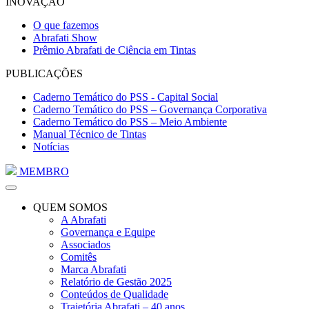
INOVAÇÃO
O que fazemos
Abrafati Show
Prêmio Abrafati de Ciência em Tintas
PUBLICAÇÕES
Caderno Temático do PSS - Capital Social
Caderno Temático do PSS – Governança Corporativa
Caderno Temático do PSS – Meio Ambiente
Manual Técnico de Tintas
Notícias
MEMBRO
QUEM SOMOS
A Abrafati
Governança e Equipe
Associados
Comitês
Marca Abrafati
Relatório de Gestão 2025
Conteúdos de Qualidade
Trajetória Abrafati – 40 anos