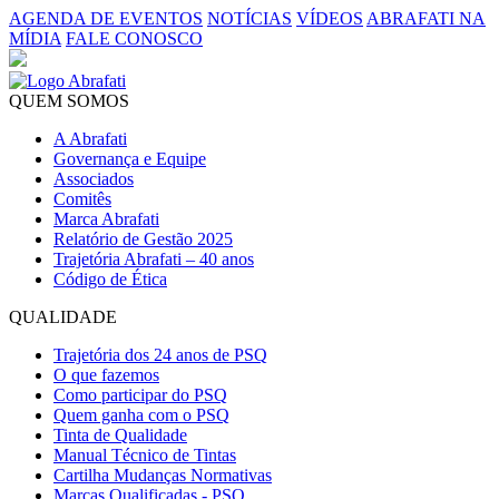
AGENDA DE EVENTOS
NOTÍCIAS
VÍDEOS
ABRAFATI NA
MÍDIA
FALE CONOSCO
QUEM SOMOS
A Abrafati
Governança e Equipe
Associados
Comitês
Marca Abrafati
Relatório de Gestão 2025
Trajetória Abrafati – 40 anos
Código de Ética
QUALIDADE
Trajetória dos 24 anos de PSQ
O que fazemos
Como participar do PSQ
Quem ganha com o PSQ
Tinta de Qualidade
Manual Técnico de Tintas
Cartilha Mudanças Normativas
Marcas Qualificadas - PSQ