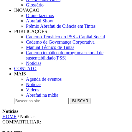
Glossário
INOVAÇÃO
O que fazemos
Abrafati Show
Prêmio Abrafati de Ciência em Tintas
PUBLICAÇÕES
Caderno Temático do PSS - Capital Social
Caderno de Governança Corporativa
Manual Técnico de Tintas
Caderno temático do programa setorial de
sustentabilidade(PSS)
Notícias
CONTATO
MAIS
Agenda de eventos
Notícias
Vídeos
Abrafati na mídia
BUSCAR
Notícias
HOME
/ Notícias
COMPARTILHAR: