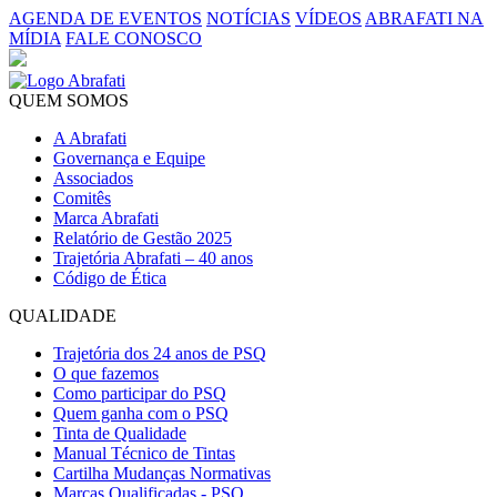
AGENDA DE EVENTOS
NOTÍCIAS
VÍDEOS
ABRAFATI NA
MÍDIA
FALE CONOSCO
QUEM SOMOS
A Abrafati
Governança e Equipe
Associados
Comitês
Marca Abrafati
Relatório de Gestão 2025
Trajetória Abrafati – 40 anos
Código de Ética
QUALIDADE
Trajetória dos 24 anos de PSQ
O que fazemos
Como participar do PSQ
Quem ganha com o PSQ
Tinta de Qualidade
Manual Técnico de Tintas
Cartilha Mudanças Normativas
Marcas Qualificadas - PSQ