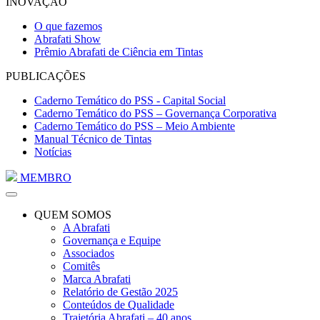
INOVAÇÃO
O que fazemos
Abrafati Show
Prêmio Abrafati de Ciência em Tintas
PUBLICAÇÕES
Caderno Temático do PSS - Capital Social
Caderno Temático do PSS – Governança Corporativa
Caderno Temático do PSS – Meio Ambiente
Manual Técnico de Tintas
Notícias
MEMBRO
QUEM SOMOS
A Abrafati
Governança e Equipe
Associados
Comitês
Marca Abrafati
Relatório de Gestão 2025
Conteúdos de Qualidade
Trajetória Abrafati – 40 anos