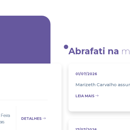
Abrafati na
mí
01/07/2026
Marizeth Carvalho assum
LEIA MAIS
Feira
DETALHES
ais
17/07/2026