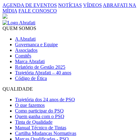
AGENDA DE EVENTOS
NOTÍCIAS
VÍDEOS
ABRAFATI NA
MÍDIA
FALE CONOSCO
QUEM SOMOS
A Abrafati
Governança e Equipe
Associados
Comitês
Marca Abrafati
Relatório de Gestão 2025
Trajetória Abrafati – 40 anos
Código de Ética
QUALIDADE
Trajetória dos 24 anos de PSQ
O que fazemos
Como participar do PSQ
Quem ganha com o PSQ
Tinta de Qualidade
Manual Técnico de Tintas
Cartilha Mudanças Normativas
Marcas Qualificadas - PSQ