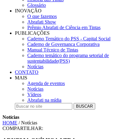
Glossário
INOVAÇÃO
O que fazemos
Abrafati Show
Prêmio Abrafati de Ciência em Tintas
PUBLICAÇÕES
Caderno Temático do PSS - Capital Social
Caderno de Governança Corporativa
Manual Técnico de Tintas
Caderno temático do programa setorial de
sustentabilidade(PSS)
Notícias
CONTATO
MAIS
Agenda de eventos
Notícias
Vídeos
Abrafati na mídia
BUSCAR
Notícias
HOME
/ Notícias
COMPARTILHAR: