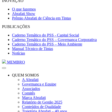
INOVAÇÃO
O que fazemos
Abrafati Show
Prêmio Abrafati de Ciência em Tintas
PUBLICAÇÕES
Caderno Temático do PSS - Capital Social
Caderno Temático do PSS – Governança Corporativa
Caderno Temático do PSS – Meio Ambiente
Manual Técnico de Tintas
Notícias
MEMBRO
QUEM SOMOS
A Abrafati
Governança e Equipe
Associados
Comitês
Marca Abrafati
Relatório de Gestão 2025
Conteúdos de Qualidade
Trajetória Abrafati – 40 anos