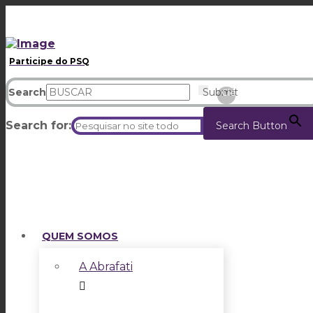
Participe do PSQ
Search
Submit
Clear
Search for:
Search Button
QUEM SOMOS
A Abrafati