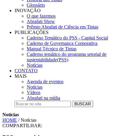
Glossário
INOVAÇÃO
O que fazemos
Abrafati Show
Prêmio Abrafati de Ciência em Tintas
PUBLICAÇÕES
Caderno Temático do PSS - Capital Social
Caderno de Governança Corporativa
Manual Técnico de Tintas
Caderno temático do programa setorial de
sustentabilidade(PSS)
Notícias
CONTATO
MAIS
Agenda de eventos
Notícias
Vídeos
Abrafati na mídia
BUSCAR
Notícias
HOME
/ Notícias
COMPARTILHAR: