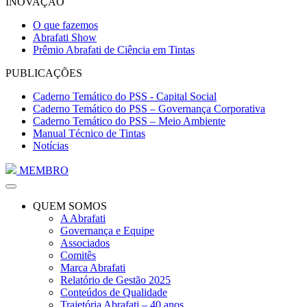
INOVAÇÃO
O que fazemos
Abrafati Show
Prêmio Abrafati de Ciência em Tintas
PUBLICAÇÕES
Caderno Temático do PSS - Capital Social
Caderno Temático do PSS – Governança Corporativa
Caderno Temático do PSS – Meio Ambiente
Manual Técnico de Tintas
Notícias
MEMBRO
QUEM SOMOS
A Abrafati
Governança e Equipe
Associados
Comitês
Marca Abrafati
Relatório de Gestão 2025
Conteúdos de Qualidade
Trajetória Abrafati – 40 anos