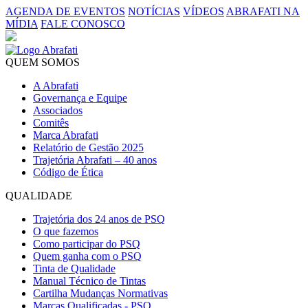
AGENDA DE EVENTOS
NOTÍCIAS
VÍDEOS
ABRAFATI NA
MÍDIA
FALE CONOSCO
QUEM SOMOS
A Abrafati
Governança e Equipe
Associados
Comitês
Marca Abrafati
Relatório de Gestão 2025
Trajetória Abrafati – 40 anos
Código de Ética
QUALIDADE
Trajetória dos 24 anos de PSQ
O que fazemos
Como participar do PSQ
Quem ganha com o PSQ
Tinta de Qualidade
Manual Técnico de Tintas
Cartilha Mudanças Normativas
Marcas Qualificadas - PSQ